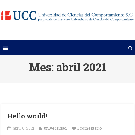
Saltar
al
contenido
Mes:
abril 2021
Hello world!
en
abril 6, 2021
universidad
1 comentario