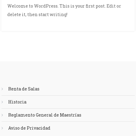
Hello
Welcome to WordPress. This is your first post. Edit or
world!
delete it, then start writing!
Renta de Salas
Historia
Reglamento General de Maestrías
Aviso de Privacidad